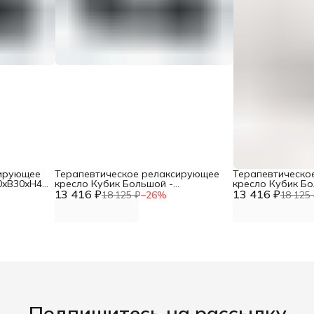
сирующее
Терапевтическое релаксирующее
Терапевтическо
0xB30xH40
кресло Кубик Большой -
кресло Кубик Бо
N
13 416 ₽
L60xB40xH50 черный, винилискожа
13 416 ₽
L60xB40xH50 бе
18 125 ₽
−
26
%
18 125 
DNN
DNN
Подпишитесь на рассылку