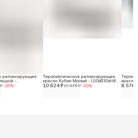
е релаксирующее
Терапевтическое релаксирующее
Терапе
льшой -
кресло Кубик Малый - L50xB30xH40
кресло 
лый, винилискожа
10 624 ₽
белый, винилискожа DNN
8 576 
черный,
₽
−
26
%
15 478 ₽
−
31
%