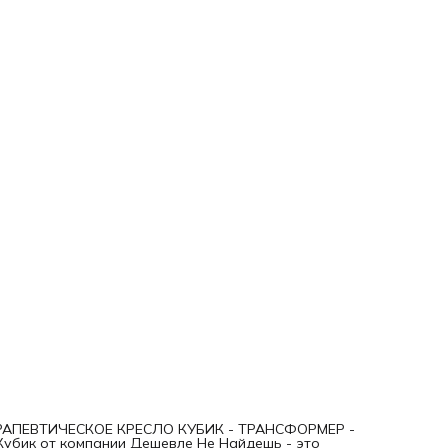
острых, твёрдых углов и металлического каркаса
обеспечивает не только комфорт, но и безопасность при
использовании. Кресло Кубик выполнен из
высококачественных материалов, хорошо выдерживает
нагрузку это гарантирует хороший вид кресла и долгий с
службы. Размеры: L70xB60xH60 Материал: винилискожа,
поролон. Упаковка: п/этилен 80 мкр., Страна производител
Россия
ТЕРАПЕВТИЧЕСКОЕ КРЕСЛО КУБИК - ТРАНСФОРМЕР -
ик от компании Дешевле Не Найдешь - это