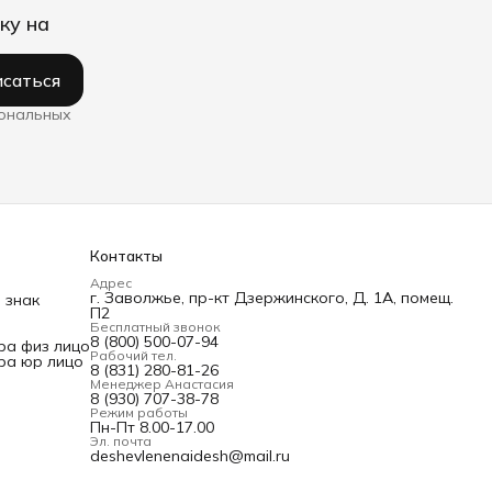
ку на
саться
сональных
Контакты
Адрес
г. Заволжье, пр-кт Дзержинского, Д. 1А, помещ.
 знак
П2
Бесплатный звонок
8 (800) 500-07-94
ра физ лицо
Рабочий тел.
ра юр лицо
8 (831) 280-81-26
Менеджер Анастасия
8 (930) 707-38-78
Режим работы
Пн-Пт 8.00-17.00
Эл. почта
deshevlenenaidesh@mail.ru