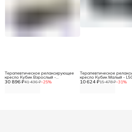
Терапевтическое релаксирующее
Терапевтическое релак
кресло Кубик Взрослый -
кресло Кубик Малый - L5
30 896 ₽
L70xB60xH60 черно-белый,
10 624 ₽
черный, винилискожа DN
41 436 ₽
−
25
%
15 478 ₽
−
31
%
винилискожа DNN