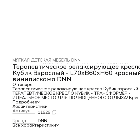
МЯГКАЯ ДЕТСКАЯ МЕБЕЛЬ DNN
Главная
›
ДЕТСКИЕ МЯГКИЕ ИГРОВЫЕ МОДУЛИ DNN
›
Терапевтическое релаксирующее кресл
Кубик Взрослый - L70xB60xH60 красный
винилискожа DNN
О товаре
Терапевтическое релаксирующее кресло Кубик взрослый.
ТЕРАПЕВТИЧЕСКОЕ КРЕСЛО КУБИК - ТРАНСФОРМЕР -
ИДЕАЛЬНОЕ МЕСТО ДЛЯ ПОЛНОЦЕННОГО ОТДЫХА! Крес
Кубик от компании Дешевле Не Найдешь - это бескаркас
Подробнее
мягкий мебельный модуль. Благодаря своей особой
Характеристики
конструкции трансформер мягкий модуль легко превраща
Артикул
11929
из небольшого квадратного пуфика в комфортное и удоб
кресло, которое станет любимым местом и позволит мал
Бренд
DNN
расслабиться и отдохнуть. Терапевтическое кресло-куби
Все характеристики
рекомендовано для оформления комнат релаксации,
сенсорных комнат, кабинета психолога и т.д. Установить 
можно в просторном или небольшом помещении. Отсутств