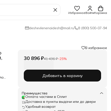
Избранное
Войти
Корзина
deshevlenenaidesh@mail.ru
8 (800) 500-07-94
В избранное
о
,
30 896 ₽
41 436 ₽
−
25
%
Добавить в корзину
ло
ный
ется
ное
Преимущества
ышам
Оплата частями в Сплит
к
Доставка в пункты выдачи или до двери
его
Удобный возврат
ие