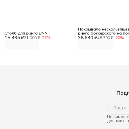
Покрывало нескользящее
Столб для ринга DNN
ринга боксёрского на по
15 435 ₽
38 640 ₽
DNN
21 000 ₽
−
27
%
48 300 ₽
−
20
%
Подп
Нажимая «
данных в 