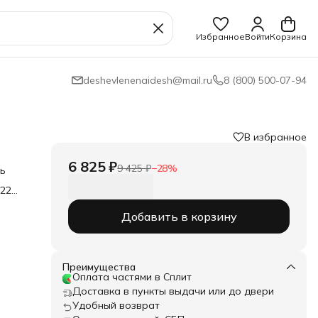
Избранное
Войти
Корзина
deshevlenenaidesh@mail.ru
8 (800) 500-07-94
В избранное
6 825 ₽
9 425 ₽
−
28
%
ть
 220
Добавить в корзину
Преимущества
Оплата частями в Сплит
Доставка в пункты выдачи или до двери
Удобный возврат