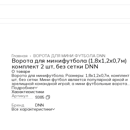
Главная
›
ВОРОТА ДЛЯ МИНИ ФУТБОЛА DNN
Ворота для минифутбола (1,8х1,2х0,7м)
комплект 2 шт, без сетки DNN
О товаре
Ворота для минифутбола, Размеры: 1,8х1,2х0,7м, комплект
шт, без сетки. Мини-футбол является популярной яркой и
зрелищной командной игрой, а мини футбольные ворота
представляют собой необходимый атрибут этой игры,
Подробнее
настоящий эпицентр, вокруг которого кипят страсти и эм
Характеристики
на протяжении всего матча. Чтобы игра приносила
Артикул
9385
удовольствие самим футболистам и зрителям этой игры, 
обустройства поля необходимо использовать качествен
Бренд
DNN
конструкции. Фирма «Дешевле Не Найдешь» изготавливае
Все характеристики
реализует разные модели данного оборудования. Посети
наш сайт, Вы можете: - приобрести футбольные ворота
маленькие; - выбрать складывающиеся и стационарные
модели; - купить профессиональные ворота, а также
баскетбольные стойки; - отдать предпочтение моделям из