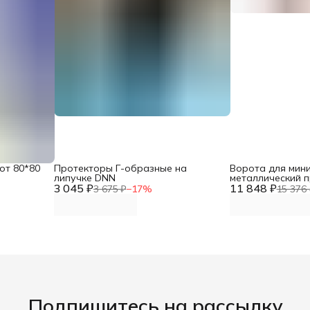
от 80*80
Протекторы Г-образные на
Ворота для мини
липучке DNN
металлический п
3 045 ₽
11 848 ₽
разметкой в ста
3 675 ₽
−
17
%
15 376 
комплект 2 шт, 
Подпишитесь на рассылку