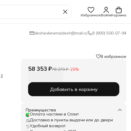
Избранное
Войти
Корзина
deshevlenenaidesh@mail.ru
8 (800) 500-07-94
В избранное
58 353 ₽
78 279 ₽
−
25
%
 2
Добавить в корзину
оции
для
ные
т и
Преимущества
в
Оплата частями в Сплит
Доставка в пункты выдачи или до двери
Удобный возврат