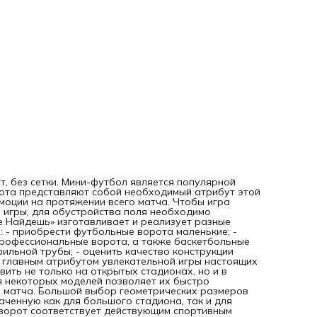
алюминиевой профильной трубы; - оценить качество
конструкции представленных моделей. Предлагаемые на
ворота станут главным атрибутом увлекательной игры
настоящих ценителей мини-футбола. Такое оборудовани
можно установить не только на открытых стадионах, но и
закрытых спортивных залах. Простая разборная констру
некоторых моделей позволяет их быстро монтировать и л
собирать после окончания футбольного матча. Большой
выбор геометрических размеров ворот позволит Вам вы
оптимальную модель, предназначенную как для большог
стадиона, так и для обычной школьной площадки. Качест
изготовляемых нами ворот соответствует действующим
спортивным стандартам. Алюминиевые конструкции
выдерживают интенсивные нагрузки и не подвержены
влиянию внешних факторов в виде коррозии, температур
колебаний и атмосферных осадков. Купить мини футболь
ворота производства нашей торговой марки означает
оборудовать поле, стадион или спортивный зал надежной
шт, без сетки. Мини-футбол является популярной
эргономичной и долговечной конструкцией.
рота представляют собой необходимый атрибут этой
эмоции на протяжении всего матча. Чтобы игра
 игры, для обустройства поля необходимо
е Найдешь» изготавливает и реализует разные
: - приобрести футбольные ворота маленькие; -
профессиональные ворота, а также баскетбольные
ильной трубы; - оценить качество конструкции
 главным атрибутом увлекательной игры настоящих
ить не только на открытых стадионах, но и в
я некоторых моделей позволяет их быстро
о матча. Большой выбор геометрических размеров
ченную как для большого стадиона, так и для
ворот соответствует действующим спортивным