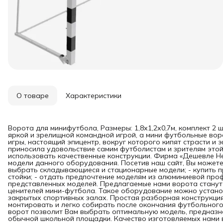
О товаре
Характеристики
Ворота для минифутбола, Размеры: 1,8х1,2х0,7м, комплект 2 
яркой и зрелищной командной игрой, а мини футбольные во
игры, настоящий эпицентр, вокруг которого кипят страсти и 
приносила удовольствие самим футболистам и зрителям этой
использовать качественные конструкции. Фирма «Дешевле Н
модели данного оборудования. Посетив наш сайт, Вы можете
выбрать складывающиеся и стационарные модели; - купить 
стойки; - отдать предпочтение моделям из алюминиевой проф
представленных моделей. Предлагаемые нами ворота станут
ценителей мини-футбола. Такое оборудование можно установ
закрытых спортивных залах. Простая разборная конструкци
монтировать и легко собирать после окончания футбольног
ворот позволит Вам выбрать оптимальную модель, предназна
обычной школьной площадки. Качество изготовляемых нами 