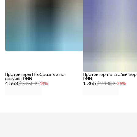
Протекторы П-образные на
Протектор на стойки вор
липучке DNN
DNN
4 568 ₽
1 365 ₽
5 250 ₽
−
13
%
2 100 ₽
−
35
%