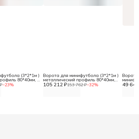
футбола (3*2*1м )
Ворота для минифутбола (3*2*1м )
Ворота
рофиль 80*40мм, с
металлический профиль 80*40мм,
минифу
канах для улицы,
105 212 ₽
без разметки, комплект 2 шт, без
49 641
(3,0х2,
₽
−
23
%
153 762 ₽
−
32
%
без сетки DNN
сетки DNN
сетки, 