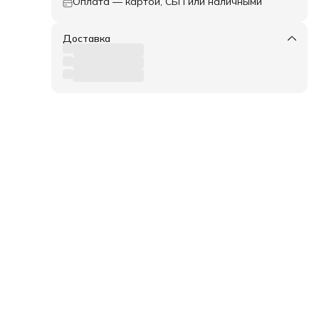
Оплата — картой, СБП или наличными
ми
е
Доставка
 в
кция
егко
брать
о
во
ных
ные
,