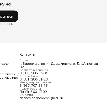
ку на
саться
сональных
Контакты
Адрес
г. Заволжье, пр-кт Дзержинского, Д. 1А, помещ.
 знак
П2
Бесплатный звонок
8 (800) 500-07-94
ра физ лицо
Рабочий тел.
ра юр лицо
8 (831) 280-81-26
Менеджер Анастасия
8 (930) 707-38-78
Режим работы
Пн-Пт 8.00-17.00
Эл. почта
deshevlenenaidesh@mail.ru