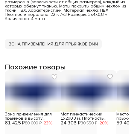
размером в (зависимости от общих размеров), каждый из
которых обернут тканью. Маты покрыты общим чехлом из
ткани ПВХ. Характеристики: Материал чехла: ПВХ
Плотность поролона: 22 кг/м3 Размеры: 3х4х0,8 м
Количество: 4 мата
ЗОНА ПРИЗЕМЛЕНИЯ ДЛЯ ПРЫЖКОВ DNN
Похожие товары
Зона приземления для
Мат гимнастический
Место п
прыжков в высоту
1х2х0,3 м, Плотность
прыжков
61 425 ₽
200*300*30 см, Плотность
24 308 ₽
поролона 22 кг/м3, 1 мат
59 400 
Плотнос
80 000 ₽
−
23
%
30 550 ₽
−
20
%
поролона 25 кг/м3 DNN
DNN
кг/м3, 2