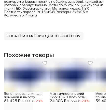
размером в (зависимости от общих размеров), каждый из
которых обернут тканью. Маты покрыты общим чехлом из
ткани ПВХ. Характеристики: Материал чехла: ПВХ
Плотность поролона: 18 кг/м3 Размеры: 3х6х0,5 м
Количество: 4 мата
ЗОНА ПРИЗЕМЛЕНИЯ ДЛЯ ПРЫЖКОВ DNN
Похожие товары
Зона приземления для
Мат гимнастический
Место п
прыжков в высоту
1х2х0,3 м, Плотность
прыжков
61 425 ₽
200*300*30 см, Плотность
24 308 ₽
поролона 22 кг/м3, 1 мат
59 400 
Плотнос
80 000 ₽
−
23
%
30 550 ₽
−
20
%
поролона 25 кг/м3 DNN
DNN
кг/м3, 2